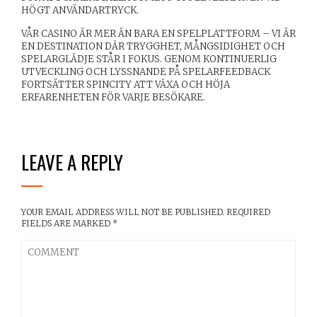
HÖGT ANVÄNDARTRYCK.
VÅR CASINO ÄR MER ÄN BARA EN SPELPLATTFORM – VI ÄR
EN DESTINATION DÄR TRYGGHET, MÅNGSIDIGHET OCH
SPELARGLÄDJE STÅR I FOKUS. GENOM KONTINUERLIG
UTVECKLING OCH LYSSNANDE PÅ SPELARFEEDBACK
FORTSÄTTER SPINCITY ATT VÄXA OCH HÖJA
ERFARENHETEN FÖR VARJE BESÖKARE.
LEAVE A REPLY
YOUR EMAIL ADDRESS WILL NOT BE PUBLISHED.
REQUIRED
FIELDS ARE MARKED
*