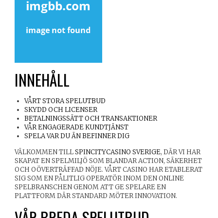
INNEHÅLL
VÅRT STORA SPELUTBUD
SKYDD OCH LICENSER
BETALNINGSSÄTT OCH TRANSAKTIONER
VÅR ENGAGERADE KUNDTJÄNST
SPELA VAR DU ÄN BEFINNER DIG
VÄLKOMMEN TILL
SPINCITYCASINO SVERIGE
, DÄR VI HAR
SKAPAT EN SPELMILJÖ SOM BLANDAR ACTION, SÄKERHET
OCH OÖVERTRÄFFAD NÖJE. VÅRT CASINO HAR ETABLERAT
SIG SOM EN PÅLITLIG OPERATÖR INOM DEN ONLINE
SPELBRANSCHEN GENOM ATT GE SPELARE EN
PLATTFORM DÄR STANDARD MÖTER INNOVATION.
VÅR BREDA SPELUTBUD