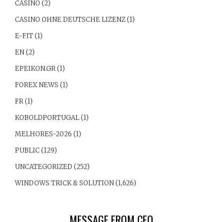
CASINO
(2)
CASINO OHNE DEUTSCHE LIZENZ
(1)
E-FIT
(1)
EN
(2)
EPEIKON.GR
(1)
FOREX NEWS
(1)
FR
(1)
KOBOLDPORTUGAL
(1)
MELHORES-2026
(1)
PUBLIC
(129)
UNCATEGORIZED
(252)
WINDOWS TRICK & SOLUTION
(1,626)
MESSAGE FROM CEO