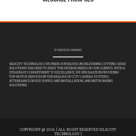
IT SERVICES COMPANY
SILKCITY TECHNOLOGY, WE PRIDE OURSELVES ON DELIVERING CUTTING-EDGE
SOLUTIONS TAILORED TO MEET THE DIVERSE NEEDS OF OUR CLIENTS. WITH A
STEADFAST COMMITMENT TO EXCELLENCE, WE SPECIALIZE IN PROVIDING
TOP-NOTCH SERVICES IN THE REALMS OF CCTV CAMERA SYSTEMS,
ATTENDANCE DEVICE SUPPLY AND INSTALLATION, AND NETWORKING
SOLUTIONS.
COPYRIGHT @ 2024 | ALL RIGHT RESERVED SILKCITY
TECHNOLOGY
|