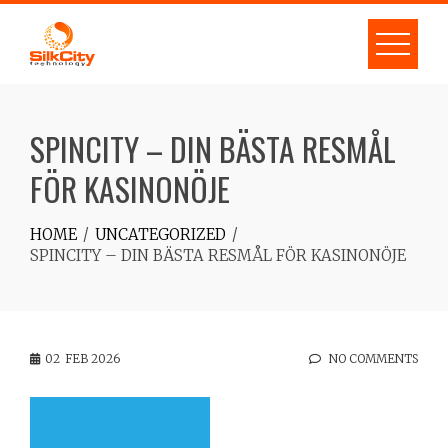
SKIP
TO
CONTENT
SPINCITY – DIN BÄSTA RESMÅL
FÖR KASINONÖJE
HOME
UNCATEGORIZED
SPINCITY – DIN BÄSTA RESMÅL FÖR KASINONÖJE
02
FEB 2026
NO COMMENTS