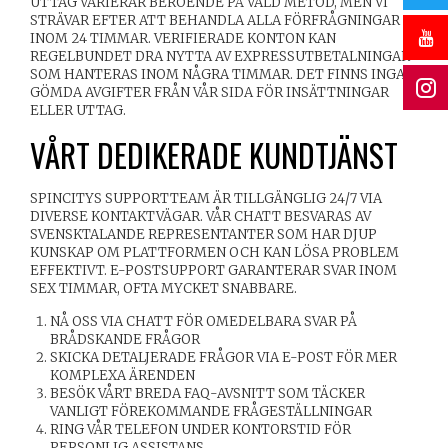
UTTAG VARIERAR BEROENDE PÅ VALD METOD, MEN VI
STRÄVAR EFTER ATT BEHANDLA ALLA FÖRFRÅGNINGAR
INOM 24 TIMMAR. VERIFIERADE KONTON KAN
REGELBUNDET DRA NYTTA AV EXPRESSUTBETALNINGAR
SOM HANTERAS INOM NÅGRA TIMMAR. DET FINNS INGA
GÖMDA AVGIFTER FRÅN VÅR SIDA FÖR INSÄTTNINGAR
ELLER UTTAG.
VÅRT DEDIKERADE KUNDTJÄNST
SPINCITYS SUPPORTTEAM ÄR TILLGÄNGLIG 24/7 VIA
DIVERSE KONTAKTVÄGAR. VÅR CHATT BESVARAS AV
SVENSKTALANDE REPRESENTANTER SOM HAR DJUP
KUNSKAP OM PLATTFORMEN OCH KAN LÖSA PROBLEM
EFFEKTIVT. E-POSTSUPPORT GARANTERAR SVAR INOM
SEX TIMMAR, OFTA MYCKET SNABBARE.
NÅ OSS VIA CHATT FÖR OMEDELBARA SVAR PÅ
BRÅDSKANDE FRÅGOR
SKICKA DETALJERADE FRÅGOR VIA E-POST FÖR MER
KOMPLEXA ÄRENDEN
BESÖK VÅRT BREDA FAQ-AVSNITT SOM TÄCKER
VANLIGT FÖREKOMMANDE FRÅGESTÄLLNINGAR
RING VÅR TELEFON UNDER KONTORSTID FÖR
PERSONLIG ASSISTANS