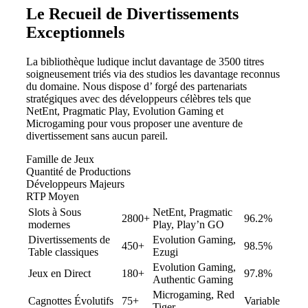
Le Recueil de Divertissements
Exceptionnels
La bibliothèque ludique inclut davantage de 3500 titres
soigneusement triés via des studios les davantage reconnus
du domaine. Nous dispose d’ forgé des partenariats
stratégiques avec des développeurs célèbres tels que
NetEnt, Pragmatic Play, Evolution Gaming et
Microgaming pour vous proposer une aventure de
divertissement sans aucun pareil.
Famille de Jeux
Quantité de Productions
Développeurs Majeurs
RTP Moyen
Slots à Sous
NetEnt, Pragmatic
2800+
96.2%
modernes
Play, Play’n GO
Divertissements de
Evolution Gaming,
450+
98.5%
Table classiques
Ezugi
Evolution Gaming,
Jeux en Direct
180+
97.8%
Authentic Gaming
Microgaming, Red
Cagnottes Évolutifs
75+
Variable
Tiger