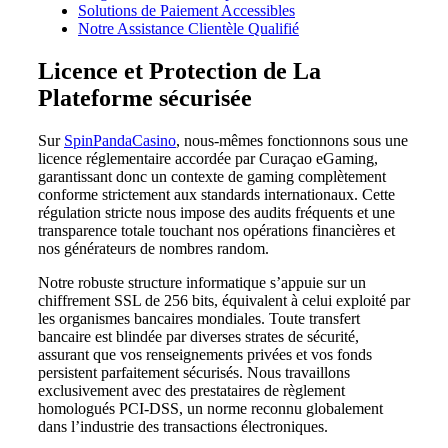
Solutions de Paiement Accessibles
Notre Assistance Clientèle Qualifié
Licence et Protection de La
Plateforme sécurisée
Sur
SpinPandaCasino
, nous-mêmes fonctionnons sous une
licence réglementaire accordée par Curaçao eGaming,
garantissant donc un contexte de gaming complètement
conforme strictement aux standards internationaux. Cette
régulation stricte nous impose des audits fréquents et une
transparence totale touchant nos opérations financières et
nos générateurs de nombres random.
Notre robuste structure informatique s’appuie sur un
chiffrement SSL de 256 bits, équivalent à celui exploité par
les organismes bancaires mondiales. Toute transfert
bancaire est blindée par diverses strates de sécurité,
assurant que vos renseignements privées et vos fonds
persistent parfaitement sécurisés. Nous travaillons
exclusivement avec des prestataires de règlement
homologués PCI-DSS, un norme reconnu globalement
dans l’industrie des transactions électroniques.