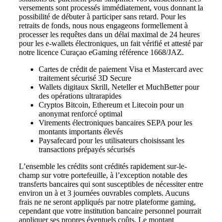
versements sont processés immédiatement, vous donnant la
possibilité de débuter à participer sans retard. Pour les
retraits de fonds, nous nous engageons formellement à
processer les requêtes dans un délai maximal de 24 heures
pour les e-wallets électroniques, un fait vérifié et attesté par
notre licence Curaçao eGaming référence 1668/JAZ.
Cartes de crédit de paiement Visa et Mastercard avec
traitement sécurisé 3D Secure
Wallets digitaux Skrill, Neteller et MuchBetter pour
des opérations ultrarapides
Cryptos Bitcoin, Ethereum et Litecoin pour un
anonymat renforcé optimal
Virements électroniques bancaires SEPA pour les
montants importants élevés
Paysafecard pour les utilisateurs choisissant les
transactions prépayés sécurisés
L’ensemble les crédits sont crédités rapidement sur-le-
champ sur votre portefeuille, à l’exception notable des
transferts bancaires qui sont susceptibles de nécessiter entre
environ un à et 3 journées ouvrables complets. Aucuns
frais ne ne seront appliqués par notre plateforme gaming,
cependant que votre institution bancaire personnel pourrait
appliquer ses propres éventuels coûts. Le montant