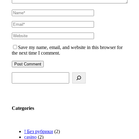
Save my name, email, and website in this browser for
the next time I comment.
Search
Categories
! Без рубрики
(2)
casino
(2)