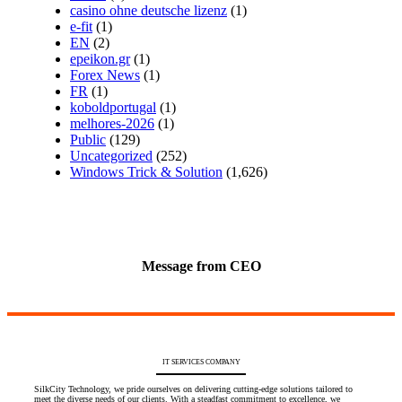
casino ohne deutsche lizenz
(1)
e-fit
(1)
EN
(2)
epeikon.gr
(1)
Forex News
(1)
FR
(1)
koboldportugal
(1)
melhores-2026
(1)
Public
(129)
Uncategorized
(252)
Windows Trick & Solution
(1,626)
Message from CEO
IT SERVICES COMPANY
SilkCity Technology, we pride ourselves on delivering cutting-edge solutions tailored to
meet the diverse needs of our clients. With a steadfast commitment to excellence, we