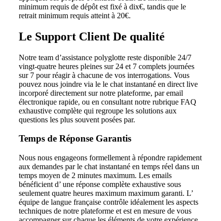
minimum requis de dépôt est fixé à dix€, tandis que le
retrait minimum requis atteint à 20€.
Le Support Client De qualité
Notre team d’assistance polyglotte reste disponible 24/7
vingt-quatre heures pleines sur 24 et 7 complets journées
sur 7 pour réagir à chacune de vos interrogations. Vous
pouvez nous joindre via le le chat instantané en direct live
incorporé directement sur notre plateforme, par email
électronique rapide, ou en consultant notre rubrique FAQ
exhaustive complète qui regroupe les solutions aux
questions les plus souvent posées par.
Temps de Réponse Garantis
Nous nous engageons formellement à répondre rapidement
aux demandes par le chat instantané en temps réel dans un
temps moyen de 2 minutes maximum. Les emails
bénéficient d’ une réponse complète exhaustive sous
seulement quatre heures maximum maximum garanti. L’
équipe de langue française contrôle idéalement les aspects
techniques de notre plateforme et est en mesure de vous
accompagner sur chaque les éléments de votre expérience