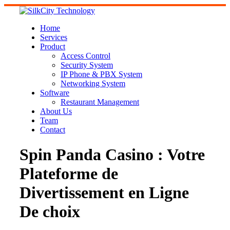
Skip
to
content
Home
Services
Product
Access Control
Security System
IP Phone & PBX System
Networking System
Software
Restaurant Management
About Us
Team
Contact
Spin Panda Casino : Votre
Plateforme de
Divertissement en Ligne
De choix