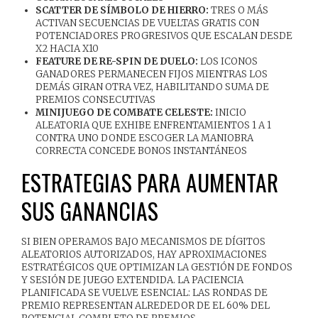
SCATTER DE SÍMBOLO DE HIERRO:
TRES O MÁS
ACTIVAN SECUENCIAS DE VUELTAS GRATIS CON
POTENCIADORES PROGRESIVOS QUE ESCALAN DESDE
X2 HACIA X10
FEATURE DE RE-SPIN DE DUELO:
LOS ICONOS
GANADORES PERMANECEN FIJOS MIENTRAS LOS
DEMÁS GIRAN OTRA VEZ, HABILITANDO SUMA DE
PREMIOS CONSECUTIVAS
MINIJUEGO DE COMBATE CELESTE:
INICIO
ALEATORIA QUE EXHIBE ENFRENTAMIENTOS 1 A 1
CONTRA UNO DONDE ESCOGER LA MANIOBRA
CORRECTA CONCEDE BONOS INSTANTÁNEOS
ESTRATEGIAS PARA AUMENTAR
SUS GANANCIAS
SI BIEN OPERAMOS BAJO MECANISMOS DE DÍGITOS
ALEATORIOS AUTORIZADOS, HAY APROXIMACIONES
ESTRATÉGICOS QUE OPTIMIZAN LA GESTIÓN DE FONDOS
Y SESIÓN DE JUEGO EXTENDIDA. LA PACIENCIA
PLANIFICADA SE VUELVE ESENCIAL: LAS RONDAS DE
PREMIO REPRESENTAN ALREDEDOR DE EL 60% DEL