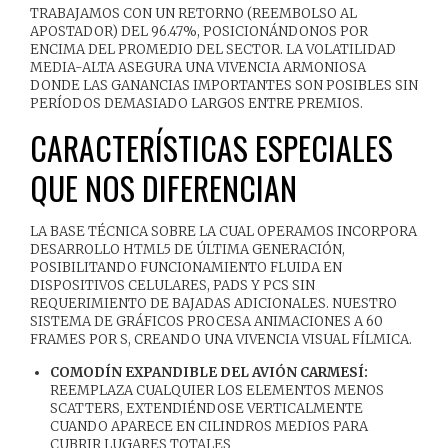
TRABAJAMOS CON UN RETORNO (REEMBOLSO AL
APOSTADOR) DEL 96.47%, POSICIONÁNDONOS POR
ENCIMA DEL PROMEDIO DEL SECTOR. LA VOLATILIDAD
MEDIA-ALTA ASEGURA UNA VIVENCIA ARMONIOSA
DONDE LAS GANANCIAS IMPORTANTES SON POSIBLES SIN
PERÍODOS DEMASIADO LARGOS ENTRE PREMIOS.
CARACTERÍSTICAS ESPECIALES
QUE NOS DIFERENCIAN
LA BASE TÉCNICA SOBRE LA CUAL OPERAMOS INCORPORA
DESARROLLO HTML5 DE ÚLTIMA GENERACIÓN,
POSIBILITANDO FUNCIONAMIENTO FLUIDA EN
DISPOSITIVOS CELULARES, PADS Y PCS SIN
REQUERIMIENTO DE BAJADAS ADICIONALES. NUESTRO
SISTEMA DE GRÁFICOS PROCESA ANIMACIONES A 60
FRAMES POR S, CREANDO UNA VIVENCIA VISUAL FÍLMICA.
COMODÍN EXPANDIBLE DEL AVIÓN CARMESÍ:
REEMPLAZA CUALQUIER LOS ELEMENTOS MENOS
SCATTERS, EXTENDIÉNDOSE VERTICALMENTE
CUANDO APARECE EN CILINDROS MEDIOS PARA
CUBRIR LUGARES TOTALES