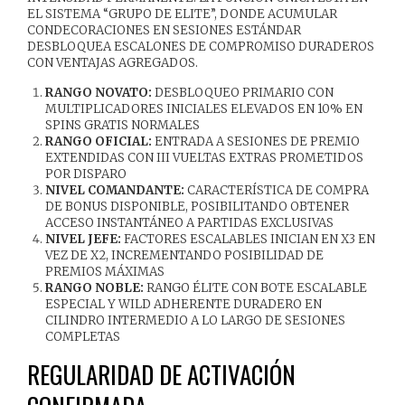
EL SISTEMA “GRUPO DE ELITE”, DONDE ACUMULAR
CONDECORACIONES EN SESIONES ESTÁNDAR
DESBLOQUEA ESCALONES DE COMPROMISO DURADEROS
CON VENTAJAS AGREGADOS.
RANGO NOVATO:
DESBLOQUEO PRIMARIO CON
MULTIPLICADORES INICIALES ELEVADOS EN 10% EN
SPINS GRATIS NORMALES
RANGO OFICIAL:
ENTRADA A SESIONES DE PREMIO
EXTENDIDAS CON III VUELTAS EXTRAS PROMETIDOS
POR DISPARO
NIVEL COMANDANTE:
CARACTERÍSTICA DE COMPRA
DE BONUS DISPONIBLE, POSIBILITANDO OBTENER
ACCESO INSTANTÁNEO A PARTIDAS EXCLUSIVAS
NIVEL JEFE:
FACTORES ESCALABLES INICIAN EN X3 EN
VEZ DE X2, INCREMENTANDO POSIBILIDAD DE
PREMIOS MÁXIMAS
RANGO NOBLE:
RANGO ÉLITE CON BOTE ESCALABLE
ESPECIAL Y WILD ADHERENTE DURADERO EN
CILINDRO INTERMEDIO A LO LARGO DE SESIONES
COMPLETAS
REGULARIDAD DE ACTIVACIÓN