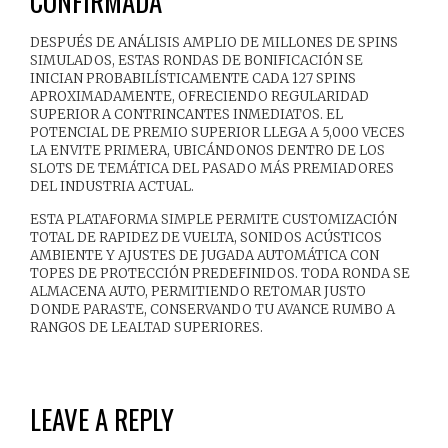
CONFIRMADA
DESPUÉS DE ANÁLISIS AMPLIO DE MILLONES DE SPINS
SIMULADOS, ESTAS RONDAS DE BONIFICACIÓN SE
INICIAN PROBABILÍSTICAMENTE CADA 127 SPINS
APROXIMADAMENTE, OFRECIENDO REGULARIDAD
SUPERIOR A CONTRINCANTES INMEDIATOS. EL
POTENCIAL DE PREMIO SUPERIOR LLEGA A 5,000 VECES
LA ENVITE PRIMERA, UBICÁNDONOS DENTRO DE LOS
SLOTS DE TEMÁTICA DEL PASADO MÁS PREMIADORES
DEL INDUSTRIA ACTUAL.
ESTA PLATAFORMA SIMPLE PERMITE CUSTOMIZACIÓN
TOTAL DE RAPIDEZ DE VUELTA, SONIDOS ACÚSTICOS
AMBIENTE Y AJUSTES DE JUGADA AUTOMÁTICA CON
TOPES DE PROTECCIÓN PREDEFINIDOS. TODA RONDA SE
ALMACENA AUTO, PERMITIENDO RETOMAR JUSTO
DONDE PARASTE, CONSERVANDO TU AVANCE RUMBO A
RANGOS DE LEALTAD SUPERIORES.
LEAVE A REPLY