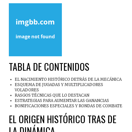
TABLA DE CONTENIDOS
EL NACIMIENTO HISTÓRICO DETRÁS DE LA MECÁNICA
ESQUEMA DE JUGADAS Y MULTIPLICADORES
VOLADORES
RASGOS TÉCNICAS QUE LO DESTACAN
ESTRATEGIAS PARA AUMENTAR LAS GANANCIAS
BONIFICACIONES ESPECIALES Y RONDAS DE COMBATE
EL ORIGEN HISTÓRICO TRAS DE
LA DINÁMICA