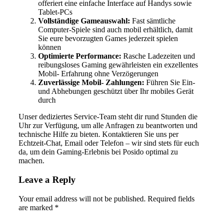
offeriert eine einfache Interface auf Handys sowie
Tablet-PCs
Vollständige Gameauswahl:
Fast sämtliche
Computer-Spiele sind auch mobil erhältlich, damit
Sie eure bevorzugten Games jederzeit spielen
können
Optimierte Performance:
Rasche Ladezeiten und
reibungsloses Gaming gewährleisten ein exzellentes
Mobil- Erfahrung ohne Verzögerungen
Zuverlässige Mobil- Zahlungen:
Führen Sie Ein-
und Abhebungen geschützt über Ihr mobiles Gerät
durch
Unser dediziertes Service-Team steht dir rund Stunden die
Uhr zur Verfügung, um alle Anfragen zu beantworten und
technische Hilfe zu bieten. Kontaktieren Sie uns per
Echtzeit-Chat, Email oder Telefon – wir sind stets für euch
da, um dein Gaming-Erlebnis bei Posido optimal zu
machen.
Leave a Reply
Your email address will not be published.
Required fields
are marked
*