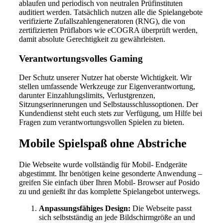
ablaufen und periodisch von neutralen Prüfinstituten
auditiert werden. Tatsächlich nutzen alle die Spielangebote
verifizierte Zufallszahlengeneratoren (RNG), die von
zertifizierten Prüflabors wie eCOGRA überprüft werden,
damit absolute Gerechtigkeit zu gewährleisten.
Verantwortungsvolles Gaming
Der Schutz unserer Nutzer hat oberste Wichtigkeit. Wir
stellen umfassende Werkzeuge zur Eigenverantwortung,
darunter Einzahlungslimits, Verlustgrenzen,
Sitzungserinnerungen und Selbstausschlussoptionen. Der
Kundendienst steht euch stets zur Verfügung, um Hilfe bei
Fragen zum verantwortungsvollen Spielen zu bieten.
Mobile Spielspaß ohne Abstriche
Die Webseite wurde vollständig für Mobil- Endgeräte
abgestimmt. Ihr benötigen keine gesonderte Anwendung –
greifen Sie einfach über Ihren Mobil- Browser auf Posido
zu und genießt ihr das komplette Spielangebot unterwegs.
Anpassungsfähiges Design:
Die Webseite passt
sich selbstständig an jede Bildschirmgröße an und