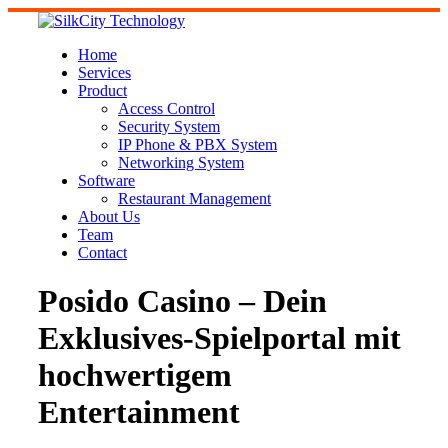
Skip
to
content
Home
Services
Product
Access Control
Security System
IP Phone & PBX System
Networking System
Software
Restaurant Management
About Us
Team
Contact
Posido Casino – Dein
Exklusives-Spielportal mit
hochwertigem
Entertainment