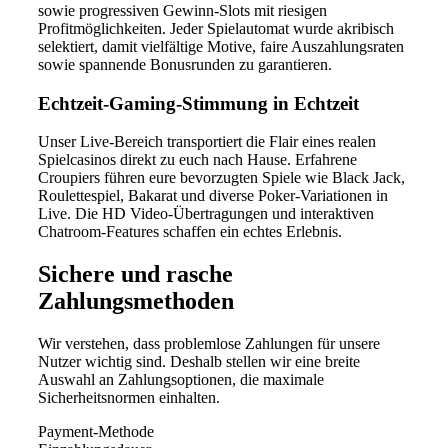
sowie progressiven Gewinn-Slots mit riesigen
Profitmöglichkeiten. Jeder Spielautomat wurde akribisch
selektiert, damit vielfältige Motive, faire Auszahlungsraten
sowie spannende Bonusrunden zu garantieren.
Echtzeit-Gaming-Stimmung in Echtzeit
Unser Live-Bereich transportiert die Flair eines realen
Spielcasinos direkt zu euch nach Hause. Erfahrene
Croupiers führen eure bevorzugten Spiele wie Black Jack,
Roulettespiel, Bakarat und diverse Poker-Variationen in
Live. Die HD Video-Übertragungen und interaktiven
Chatroom-Features schaffen ein echtes Erlebnis.
Sichere und rasche
Zahlungsmethoden
Wir verstehen, dass problemlose Zahlungen für unsere
Nutzer wichtig sind. Deshalb stellen wir eine breite
Auswahl an Zahlungsoptionen, die maximale
Sicherheitsnormen einhalten.
Payment-Methode