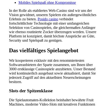
Mobiles Spielspaß ohne Kompromisse
In der Rolle als etabliertes Web-Casino sind wir uns der
Vision gewidmet, unseren Spielern ein außergewöhnliches
Erlebnis zu bieten.
Posido casino
verbindet
fortschrittlichste Technologie mit einer umfangreichen
Selektion von Casinospielen, die gleichermaßen Anfänger
wie ebenso routinierte Zocker überzeugen werden. Unsere
Platform ist konzipiert, damit höchste Ansprüche an Güte,
Security und Spielspaß zu genügen.
Das vielfältiges Spielangebot
Wir kooperieren exklusiv mit den renommiertesten
Softwareanbietern der Sparte zusammen, um Ihnen über
3000 erstklassige Casinospiele anzubieten. Unser Bestand
wird kontinuierlich ausgebaut sowie aktualisiert, damit Sie
jederzeit Zugriff auf den aktuellsten Neuerscheinungen
besitzen.
Slots der Spitzenklasse
Die Spielautomaten-Kollektion beinhaltet bewährte Fruit
Machines, moderne Video-Slots mit kreativen Funktionen