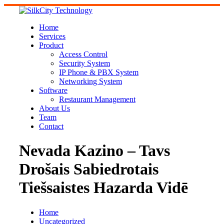
Skip
to
content
Home
Services
Product
Access Control
Security System
IP Phone & PBX System
Networking System
Software
Restaurant Management
About Us
Team
Contact
Nevada Kazino – Tavs
Drošais Sabiedrotais
Tiešsaistes Hazarda Vidē
Home
Uncategorized