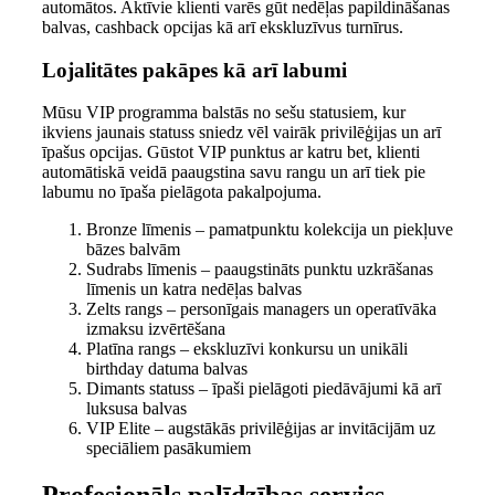
automātos. Aktīvie klienti varēs gūt nedēļas papildināšanas
balvas, cashback opcijas kā arī ekskluzīvus turnīrus.
Lojalitātes pakāpes kā arī labumi
Mūsu VIP programma balstās no sešu statusiem, kur
ikviens jaunais statuss sniedz vēl vairāk privilēģijas un arī
īpašus opcijas. Gūstot VIP punktus ar katru bet, klienti
automātiskā veidā paaugstina savu rangu un arī tiek pie
labumu no īpaša pielāgota pakalpojuma.
Bronze līmenis – pamatpunktu kolekcija un piekļuve
bāzes balvām
Sudrabs līmenis – paaugstināts punktu uzkrāšanas
līmenis un katra nedēļas balvas
Zelts rangs – personīgais managers un operatīvāka
izmaksu izvērtēšana
Platīna rangs – ekskluzīvi konkursu un unikāli
birthday datuma balvas
Dimants statuss – īpaši pielāgoti piedāvājumi kā arī
luksusa balvas
VIP Elite – augstākās privilēģijas ar invitācijām uz
speciāliem pasākumiem