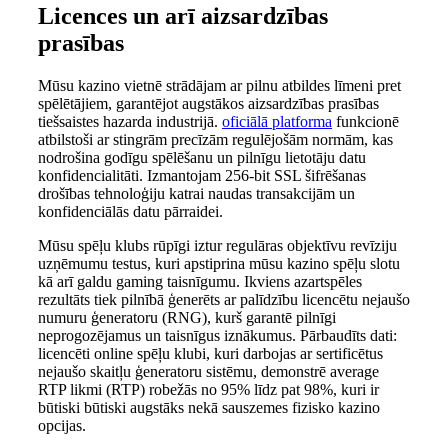
Licences un arī aizsardzības
prasības
Mūsu kazino vietnē strādājam ar pilnu atbildes līmeni pret
spēlētājiem, garantējot augstākos aizsardzības prasības
tiešsaistes hazarda industrijā.
oficiālā platforma
funkcionē
atbilstoši ar stingrām precīzām regulējošām normām, kas
nodrošina godīgu spēlēšanu un pilnīgu lietotāju datu
konfidencialitāti. Izmantojam 256-bit SSL šifrēšanas
drošības tehnoloģiju katrai naudas transakcijām un
konfidenciālās datu pārraidei.
Mūsu spēļu klubs rūpīgi iztur regulāras objektīvu revīziju
uzņēmumu testus, kuri apstiprina mūsu kazino spēļu slotu
kā arī galdu gaming taisnīgumu. Ikviens azartspēles
rezultāts tiek pilnībā ģenerēts ar palīdzību licencētu nejaušo
numuru ģeneratoru (RNG), kurš garantē pilnīgi
neprogozējamus un taisnīgus iznākumus. Pārbaudīts dati:
licencēti online spēļu klubi, kuri darbojas ar sertificētus
nejaušo skaitļu ģeneratoru sistēmu, demonstrē average
RTP likmi (RTP) robežās no 95% līdz pat 98%, kuri ir
būtiski būtiski augstāks nekā sauszemes fizisko kazino
opcijas.