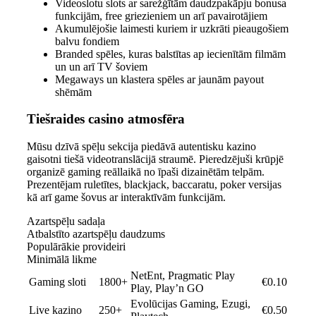
Videoslotu slots ar sarežģītām daudzpakāpju bonusa
funkcijām, free griezieniem un arī pavairotājiem
Akumulējošie laimesti kuriem ir uzkrāti pieaugošiem
balvu fondiem
Branded spēles, kuras balstītas ap iecienītām filmām
un un arī TV šoviem
Megaways un klastera spēles ar jaunām payout
shēmām
Tiešraides casino atmosfēra
Mūsu dzīvā spēļu sekcija piedāvā autentisku kazino
gaisotni tiešā videotranslācijā straumē. Pieredzējuši krūpjē
organizē gaming reāllaikā no īpaši dizainētām telpām.
Prezentējam ruletītes, blackjack, baccaratu, poker versijas
kā arī game šovus ar interaktīvām funkcijām.
Azartspēļu sadaļa
Atbalstīto azartspēļu daudzums
Populārākie provideiri
Minimālā likme
NetEnt, Pragmatic Play
Gaming sloti
1800+
€0.10
Play, Play’n GO
Evolūcijas Gaming, Ezugi,
Live kazino
250+
€0.50