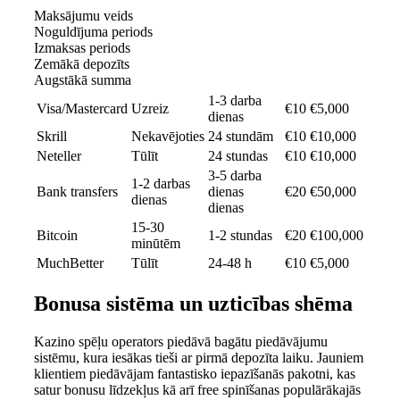
Maksājumu veids
Noguldījuma periods
Izmaksas periods
Zemākā depozīts
Augstākā summa
1-3 darba
Visa/Mastercard
Uzreiz
€10
€5,000
dienas
Skrill
Nekavējoties
24 stundām
€10
€10,000
Neteller
Tūlīt
24 stundas
€10
€10,000
3-5 darba
1-2 darbas
Bank transfers
dienas
€20
€50,000
dienas
dienas
15-30
Bitcoin
1-2 stundas
€20
€100,000
minūtēm
MuchBetter
Tūlīt
24-48 h
€10
€5,000
Bonusa sistēma un uzticības shēma
Kazino spēļu operators piedāvā bagātu piedāvājumu
sistēmu, kura iesākas tieši ar pirmā depozīta laiku. Jauniem
klientiem piedāvājam fantastisko iepazīšanās pakotni, kas
satur bonusu līdzekļus kā arī free spinīšanas populārākajās