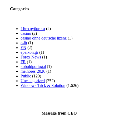
Categories
! Без рубрики
(2)
casino
(2)
casino ohne deutsche lizenz
(1)
e-fit
(1)
EN
(2)
epeikon.gr
(1)
Forex News
(1)
FR
(1)
koboldportugal
(1)
melhores-2026
(1)
Public
(129)
Uncategorized
(252)
Windows Trick & Solution
(1,626)
Message from CEO