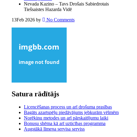
Nevada Kazino – Tavs Drošais Sabiedrotais
Tiešsaistes Hazarda Vidē
13
Feb 2026
by
No Comments
Satura rādītājs
Licencēšanas process un arī drošuma prasības
Bagāts azartspēļu piedāvājums jebkurām vēlmēm
Norēķinu metodes un arī pārskaitījumu laiki
Bonusu shēma kā arī uzticības programma
Augstākā līmeņa servisa serviss