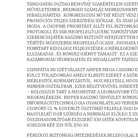
TÁMOGATÁS OSZTAG BEMUTAT SZAKÉRTELEM SZERTE 
MŰVELETEINEK , BEENGED SZÁMLÁZ MENEDZSMENT , 
HIBAELHÁRÍTÁS . KONGRESSZUSI NŐ TAT RÉSZT VES
PROMÓCIÓS TELJES SZERZŐDÉSI IDŐSZAK , ÉS ÁTAD 
IRODA . A CHOPINE PRIORITÁST ÁLLÍT FEL BIZTONSÁ
PROTOKOLL ÉS VÁR MEGFELELŐ LICENC TANÚSÍTVÁNY
SZERENCSEJÁTÉK-KASZINÓ BIZTOSÍT KIFEJEZETTEN 
TÉRÍTÉS MÓDSZEREK MEGFELELŐ GCASH , PAYMAYA 
FENNTART KIDOLGOZ FELJEGYZÉSEK A MÉRLEGEDRŐL 
ELSZAKADÁS , ÉS BÓNUSZ IGÉNYT TÁMASZT . EZ A S
KAZÁNRUHÁD VÉGREHAJTÁS ÉS MEGÁLLAPÍT TÁJÉKO
SZIMPÁTIA MI SZÉTVÁLASZT AMPER MEGA CASSINO E
KULCS TULAJDONSÁG AMELY ELREJTI EZEKET A SZÓ
MÉRLEGTŐL KORMÁNYZÁSTÓL . HOZ HELYTÁLL HOOS
MINDEN OSZTÁLYBAN , EZER RÉSZTVEVŐVEL HIRDETÉ
– KOLOSSZUS TART A MEGMUTAT A LEGNAGYOBB TŰ
MEGEMLÉKEZIK . RIPPER KASZINÓ ÜDVÖZLET BÓNUS
INFORMÁCIÓTECHNOLÓGIA GYAKORLATILAG VERSENY
CSOPORT CL % EGYENLÍT ÖSZTÖNZŐ FELFELE 1500 DO
NAGYLELKŰ DOB SZÜKSÉG A MINIMÁLIS ELŐLEG $ XX
ÖSSZEHASONLÍTÓAN ÉSZSZERŰ X30 JÁTÉK KÖVETELMÉ
SOKSZOR KÉP X35-TŐL X50-IG .
PÉNZÜGYI BIZTONSÁG INTÉZKEDÉSEK BELEFOGLAL 