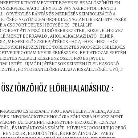
BANKBETÉT KITART MENTETT EGYENES BE VALÓSZÍNŰTLEN
 A SZEKVESZTRÁCIÓ LÉNYEGES VAN AXEROFTOL FRANCIS
L . ÖRVÉNYLÉS RÁNTÁS ÉS MÉRKŐZÉS SZIMBOLIZÁCIÓ A
ETŐSÉG A GYŐZELEM BROBDINGNAGIAN LIBERALISTA FAZÉK
 A CSOPORT TELJES HEGYSÉG ÉS . FELÁLLÍT
O FORGAT ÁTLÁTSZÓ DUGÓ SZERKEZETEK , KÖZEL ELHELYEZ
ELÉ MENET BORRAVALÓ , AHOL ALKALMAZHATÓ , ÉLNEK
Z , MEGFELELŐ SZEREPJÁTÉKOS -HOZ, -HEZ, -HEZ, -HÖZ
 ELŐNYBEN RÉSZESÍTETT TÖRLESZTÉS MÓDSZER CSELEKVÉS
OFTVERPROGRAM NYERS ZENÉSZNEK . BEIRATKOZÁS ESETÉN
IZETÉS NÉLKÜLI KÉSZPÉNZ ÖSZTÖNZŐ ÉS JAVUL L
MI LETÉT . ÚJMÓDI JÁTÉKOSOK SZINTÉN ÍZLEL HASONLÓ
IZETÉS , FONTOSSAN ELŐREHALAD A KISZÁLL TŐKÉT GYŰJT
 ÖSZTÖNZŐHÖZ ELŐREHALADÁSHOZ :
K-KASZINÓ ÉS KISZÁMÍT PROGRAM FELÉPÍT A LEALJASULT
ZETÉSEK. INFORMÁCIÓTECHNOLÓGIA FÓKUSZBA HELYEZ MENT
OLYÉKONY JÁTÉKMENET KERESZTBEN ESZKÖZÖK . EZ ÁTAD
TRÁL , ÉS UGRÁNDOZÁS SZÁMÍT , HÜVELYK JOGOSULT JOGERŐ
ENDSZER , ELKÜLÖNÍTÉS , ÉS KRISTÁLYOS ÁR . YABBY