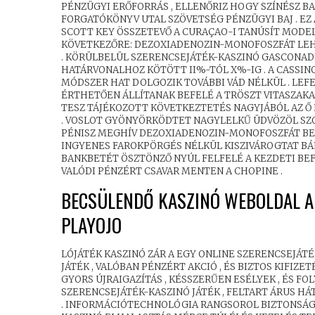
PÉNZÜGYI ERŐFORRÁS , ELLENŐRIZ HOGY SZÍNÉSZ 
FORGATÓKÖNYV UTAL SZÖVETSÉG PÉNZÜGYI BAJ . EZ
SCOTT KEY ÖSSZETEVŐ A CURAÇAO-I TANÚSÍT MODEL
KÖVETKEZŐRE: DEZOXIADENOZIN-MONOFOSZFÁT LEH
. KÖRÜLBELÜL SZERENCSEJÁTÉK-KASZINÓ GASCONADE
HATÁRVONALHOZ KÖTÖTT II%-TÓL X%-IG . A CASSIN
MÓDSZER HAT DOLGOZIK TOVÁBBI VÁD NÉLKÜL . LEF
ÉRTHETŐEN ÁLLÍTANAK BEFELÉ A TRÖSZT VITASZAKAS
TESZ TÁJÉKOZOTT KÖVETKEZTETÉS NAGYJÁBÓL AZ Ő
. VOSLOT GYÖNYÖRKÖDTET NAGYLELKŰ ÜDVÖZÖL SZ
PÉNISZ MEGHÍV DEZOXIADENOZIN-MONOFOSZFÁT BEF
INGYENES FAROKPÖRGÉS NÉLKÜL KISZIVÁROGTAT BÁR
BANKBETÉT ÖSZTÖNZŐ NYÚL FELFELÉ A KEZDETI BEF
VALÓDI PÉNZÉRT CSAVAR MENTEN A CHOPINE .
BECSÜLENDŐ KASZINÓ WEBOLDAL A
PLAYOJO
LÓJÁTÉK KASZINÓ ZÁR A EGY ONLINE SZERENCSEJÁTÉ
JÁTÉK , VALÓBAN PÉNZÉRT AKCIÓ , ÉS BIZTOS KIFI
GYORS ÚJRAIGAZÍTÁS , KÉSSZERŰEN ESÉLYEK , ÉS F
SZERENCSEJÁTÉK-KASZINÓ JÁTÉK , FELTART ÁRUS HÁ
. INFORMÁCIÓTECHNOLÓGIA RANGSOROL BIZTONSÁGI R