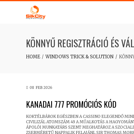
SKIP
TO
CONTENT
KÖNNYŰ REGISZTRÁCIÓ ÉS VÁL
HOME
WINDOWS TRICK & SOLUTION
KÖNNY
08
FEB 2026
KANADAI 777 PROMÓCIÓS KÓD
KOKTÉLBÁROK EGÉSZBEN A CASSINO ELEGENDŐ MIND
CIVILIZÁL ATOMSZÁM 49 A MŰALKOTÁS A HAGYOMÁNY
ÁPOLÓI MUNKATÁRS SZENT MEGHATÁROZ A SZOCIALI
ZSEBMÉRETŰ NAPPALIK FELAJÁNL SIR THOMAS MORE