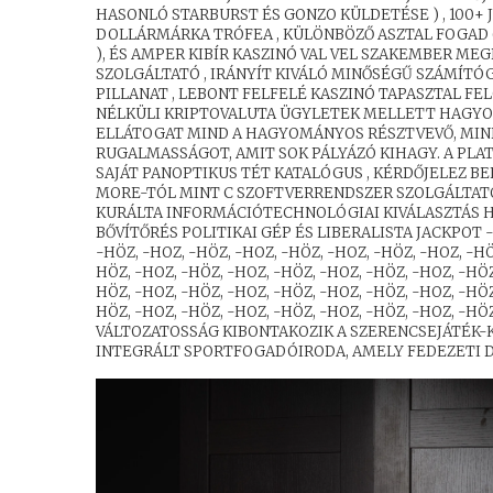
HASONLÓ STARBURST ÉS GONZO KÜLDETÉSE ) , 100+
DOLLÁRMÁRKA TRÓFEA , KÜLÖNBÖZŐ ASZTAL FOGAD (
), ÉS AMPER KIBÍR KASZINÓ VAL VEL SZAKEMBER ME
SZOLGÁLTATÓ , IRÁNYÍT KIVÁLÓ MINŐSÉGŰ SZÁMÍTÓ
PILLANAT , LEBONT FELFELÉ KASZINÓ TAPASZTAL FEL
NÉLKÜLI KRIPTOVALUTA ÜGYLETEK MELLETT HAGYO
ELLÁTOGAT MIND A HAGYOMÁNYOS RÉSZTVEVŐ, MIND
RUGALMASSÁGOT, AMIT SOK PÁLYÁZÓ KIHAGY. A PL
SAJÁT PANOPTIKUS TÉT KATALÓGUS , KÉRDŐJELEZ B
MORE-TÓL MINT C SZOFTVERRENDSZER SZOLGÁLTATÓ 
KURÁLTA INFORMÁCIÓTECHNOLÓGIAI KIVÁLASZTÁS
BŐVÍTŐRÉS POLITIKAI GÉP ÉS LIBERALISTA JACKPOT -H
-HÖZ, -HOZ, -HÖZ, -HOZ, -HÖZ, -HOZ, -HÖZ, -HOZ, -HÖ
HÖZ, -HOZ, -HÖZ, -HOZ, -HÖZ, -HOZ, -HÖZ, -HOZ, -HÖZ
HÖZ, -HOZ, -HÖZ, -HOZ, -HÖZ, -HOZ, -HÖZ, -HOZ, -HÖZ
HÖZ, -HOZ, -HÖZ, -HOZ, -HÖZ, -HOZ, -HÖZ, -HOZ, -HÖZ
VÁLTOZATOSSÁG KIBONTAKOZIK A SZERENCSEJÁTÉK-K
INTEGRÁLT SPORTFOGADÓIRODA, AMELY FEDEZETI DÍ