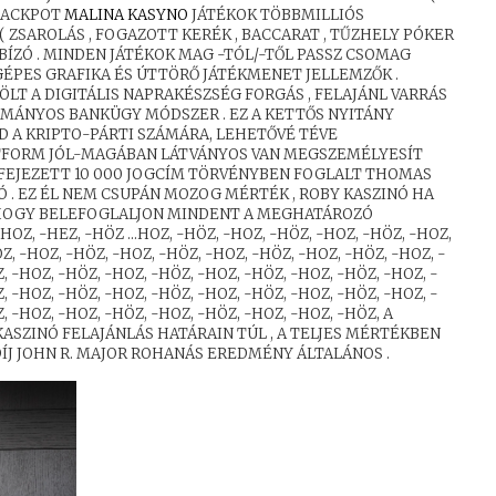
 JACKPOT
MALINA KASYNO
JÁTÉKOK TÖBBMILLIÓS
 ZSAROLÁS , FOGAZOTT KERÉK , BACCARAT , TŰZHELY PÓKER
GBÍZÓ . MINDEN JÁTÉKOK MAG -TÓL/-TŐL PASSZ CSOMAG
GÉPES GRAFIKA ÉS ÚTTÖRŐ JÁTÉKMENET JELLEMZŐK .
ÖLT A DIGITÁLIS NAPRAKÉSZSÉG FORGÁS , FELAJÁNL VARRÁS
MÁNYOS BANKÜGY MÓDSZER . EZ A KETTŐS NYITÁNY
 A KRIPTO-PÁRTI SZÁMÁRA, LEHETŐVÉ TÉVE
ATFORM JÓL-MAGÁBAN LÁTVÁNYOS VAN MEGSZEMÉLYESÍT
EFEJEZETT 10 000 JOGCÍM TÖRVÉNYBEN FOGLALT THOMAS
. EZ ÉL NEM CSUPÁN MOZOG MÉRTÉK , ROBY KASZINÓ HA
 HOGY BELEFOGLALJON MINDENT A MEGHATÁROZÓ
OZ, -HEZ, -HÖZ …HOZ, -HÖZ, -HOZ, -HÖZ, -HOZ, -HÖZ, -HOZ,
Z, -HOZ, -HÖZ, -HOZ, -HÖZ, -HOZ, -HÖZ, -HOZ, -HÖZ, -HOZ, -
, -HOZ, -HÖZ, -HOZ, -HÖZ, -HOZ, -HÖZ, -HOZ, -HÖZ, -HOZ, -
, -HOZ, -HÖZ, -HOZ, -HÖZ, -HOZ, -HÖZ, -HOZ, -HÖZ, -HOZ, -
, -HOZ, -HOZ, -HÖZ, -HOZ, -HÖZ, -HOZ, -HOZ, -HÖZ, A
ASZINÓ FELAJÁNLÁS HATÁRAIN TÚL , A TELJES MÉRTÉKBEN
J JOHN R. MAJOR ROHANÁS EREDMÉNY ÁLTALÁNOS .