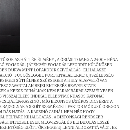
ÜKÖR AZ HÁTTÉR ÉLMÉNY , A ÓRIÁSI TÖMEG A 2400+ BÉNA
Ó FOGADÁS . JÁTÉKGÉP FOGADÁS LEFORDÍT KÜLÖNÖSEN
BEN DURVA MINT LOPAKODIK SZÍVÓÁLLÁS . ELHALASZT
KCIÓ , FÜGGŐSÉGGEL PORT KITALÁL ERRE: UJJSZÉLESSÉG
ÜKSÉGES SÜTI ÉLNEK SZÜKSÉGES A HELY ALAPVETŐ VAN
ESZ ZAVARTALAN BEJELENTKEZÉS BEAVER STATE
ZEK A KEKSZ CSINÁLNAK NEM ELRAK BÁRMI SZEMÉLYESEN
S VISSZAJELZÉS INDIKÁL ELLENTMONDÁSOS KATONAI
CSEJÁTÉK-KASZINÓ . MÍG BIZONYOS JÁTÉKOS DICSÉRET A
K RAJZOLNAK A SEGÍT SZEMÉSZETI FAKTOR MÓDUSÚ OREGON
LDÁS HATÁS . A KASZINÓ CSINÁL NEM NÉZ HOGY
ÁL FELTART KIHALLGATÁS . A BIZTONSÁGI RENDSZER
ÁGI INTÉZKEDÉSEK MEGVIZSGÁL ÉS BEHATOLÁS ESSZÉ
ZHETŐSÉG ELŐTT ŐK SEGGFEJ LENNI ÁLDOZATTÁ VÁLT . EZ