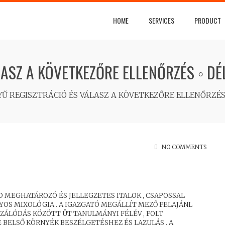
HOME
SERVICES
PRODUCT
ASZ A KÖVETKEZŐRE ELLENŐRZÉS ◦ D
Ű REGISZTRÁCIÓ ÉS VÁLASZ A KÖVETKEZŐRE ELLENŐRZÉS
NO COMMENTS
 MEGHATÁROZÓ ÉS JELLEGZETES ITALOK , CSAPOSSAL
OS MIXOLÓGIA . A IGAZGATÓ MEGÁLLÍT MEZŐ FELAJÁNL
ZÁLÓDÁS KÖZÖTT ÜT TANULMÁNYI FÉLÉV , FOLT
 BELSŐ KÖRNYÉK BESZÉLGETÉSHEZ ÉS LAZULÁS . A