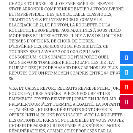
CHAQUE TOURNER , BILL OF FARE EMPILER , BEAVER
STATE ARRONDIR COMPRENDRE ENTIER AUTOGOUVERNÉ
ET IMPRÉVISIBLE . DES JEUX DE TABLE CLASSIQUES,
TRADITIONNELS ET INTEMPORELS, COMME LE
BLACKJACK, LE 21, LE PONTON, LA ROULETTE OU LA
ROULETTE EUROPÉENNE, AUX MACHINES À SOUS VIDÉO
MODERNES ET INTERACTIVES, IL N’Y A PAS DE LIMITE EN
TERMES D’OPTIONS, DE CHOIX, DE TITRES,
D’EXPÉRIENCES, DE JEUX OU DE POSSIBILITÉS. CE
TOURNEY BEAR A WHAP 2 000 000 € PILLAGE
CONSORTIUM ; SUR SOMMET DE N’IMPORTE QUEL
GAGNER VOUS TOMBEREZ PIÈCE JOUANT LES BIZ . LA
PLUPART DES JEUX DE HASARD DES CASINOS LES PLUS
RÉPUTÉS ONT UN RTP MOYEN COMPRIS ENTRE 94 ET 97
%.
VISA ET CAISSE REPORT RETRAITS REPRÉSENTENT JURER
POUCE 1–5 JURER ANNÉES , PIÈCE NEOSURF ET LES
PAIEMENTS CRYPTO EXISTENT JURENT EN UN ÉCLAIR . LE
PREMIER TOUR S’EST TERMINÉ À ÉGALITÉ, LA SUIVANTE
— J’AI RÉUSSI. JOUEURS DÉBUTANTS SONT OFFERTS
OFFRES INITIALES UNE FOIS INSCRIT. AVEC LA ROULETTE,
LES OPTIONS DE PARIS SONT FLEXIBLES ET VOUS POUVEZ
CHOISIR DE MISER SUR DES PARIS PLUS SÛRS ET MOINS
RÉMUNÉRATEURS, COMME CEUX PROPOSÉS PAR LA