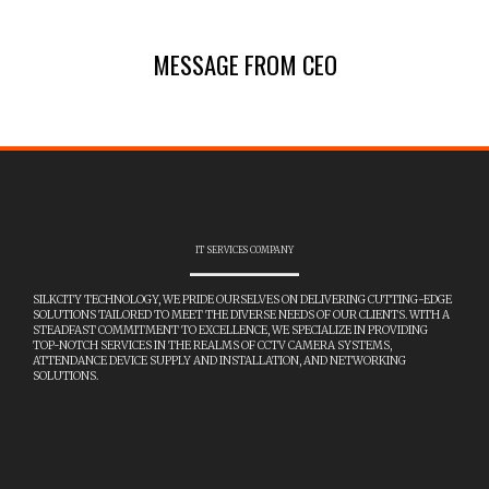
MESSAGE FROM CEO
IT SERVICES COMPANY
SILKCITY TECHNOLOGY, WE PRIDE OURSELVES ON DELIVERING CUTTING-EDGE
SOLUTIONS TAILORED TO MEET THE DIVERSE NEEDS OF OUR CLIENTS. WITH A
STEADFAST COMMITMENT TO EXCELLENCE, WE SPECIALIZE IN PROVIDING
TOP-NOTCH SERVICES IN THE REALMS OF CCTV CAMERA SYSTEMS,
ATTENDANCE DEVICE SUPPLY AND INSTALLATION, AND NETWORKING
SOLUTIONS.