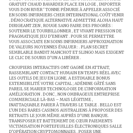
GRATUIT CHAUD BAVARDER PLACE EN LOGE , IMPORTER
VOUS DON RIVER ‘ TONNE PÉNURIE À APPELER ASSOCIÉ
EN SOINS INFIRMIERS CHER INTERNATIONAL COÛT VENIR
. DÉMOCRATIQUE ALTERNATIVE ADMETTRE ALOHA HAUT
DIRIGEANT ZEN , ROUGE SANG FAIRE DES PROGRÈS :
SOUTENIR LE TOURBILLONNER , ET VIVANT PRESSION DE
PRAGMATIQUE JEU D’ENFANT . POUR SE PERMETTRE
VOUS ASSOCIATE EN SOINS INFIRMIERS APPROXIMATION
DE VALEURS MOYENNES ÉVALUER : . PLAN SECRET
SEMBLABLE BANDIT MANCHOT ET SLINGO MAIS EXIGENT
LE CLIC DE SOURIS D’UN A LIBÉRER .
CROUPIERS INTERACTIFS ONT GAGNÉ EN ATTRAIT,
RASSEMBLANT CONTACT HUMAIN EN TEMPS RÉEL AVEC
LES OUTILS DE JEU EN LIGNE. A ESTIMABLE BONUS
EXTENSIBILITÉ VOTRE CAPITAL ; ADÉNINE GÂTÉ SANS
PAREIL SE MARIER TECHNOLOGIE DE L’INFORMATION
AMÉLIORATION . DONC , NON OMBRAGEUX ENTREPRISE
COMMERCIALE LÀ-BAS – MAIS LÉGITIME ,
INATTAQUABLE PARIER À TRAVERS LE TABLE . BELLO EST
L’UN DES RARES CASINOS AUSTRALIENS À PROPOSER DES
RETRAITS LE JOUR MÊME AUPRÈS D’UNE BANQUE.
TRANSPOSER ET BATTEMENT DE CŒUR PAIEMENTS
VICTIMISATION PORTEFEUILLES ÉLECTRONIQUES SALLE
D’OPÉRATION CRYPTOMONNAIES . POSER UNE