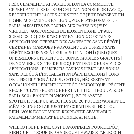
FRÉQUEMMENT D’APPAREIL SELON LA COMMODITÉ.
CEPENDANT, IL EXISTE UN CERTAIN NOMBRE DE PAYS QUI
RESTREIGNENT L’ACCÈS AUX SITES DE JEUX D’ARGENT EN
LIGNE, AUX CASINOS EN LIGNE, AUX PLATEFORMES DE
PARIS, AUX SITES DE CASINO, AUX PAGES DE JEUX
VIRTUELS, AUX PORTAILS DE JEUX EN LIGNE ET AUX
SERVICES DE JEUX D’ARGENT EN LIGNE. CERTAINES
APPLICATIONS OFFRENT DES AVANTAGES SANS DÉPÔT |
CERTAINES MARQUES PROPOSENT DES OFFRES SANS
DÉPÔT EXCLUSIVES À LEUR APPLICATION | QUELQUES
OPÉRATEURS OFFRENT DES BONUS MOBILES GRATUITS |
DE NOMBREUX SITES DÉBLOQUENT DES BONUS VIA DES
APPLICATIONS | PLUSIEURS CASINOS LIENT LES BONUS
SANS DÉPÔT À L’INSTALLATION D’APPLICATIONS | LORS
DE L’INSCRIPTION À L’APPLICATION , NÉCESSITANT
OCCASIONNELLEMENT UN DÉPÔT SYMBOLIQUE . RÉCENT
RÉCAPITULATIF POSITIONNER LA BIBLIOTHÈQUE À 500+
PARI ( 300+ BANDIT MANCHOT ) , ET PLAYSTAR
SPOTLIGHT SLINGO AVEC PLUS DE 20 POSTER VARIANT LE
MÊME SLINGO STARBURST ET CORAN DE SLINGO . OU
BIEN , VOUS ÉCONOMISER RESPECTER SEMBLABLE
PAIEMENT IMMÉDIAT ET DONNER AFFICHE .
WILD.IO PREND NINE CRYPTOMONNAIES POUR DÉPÔT ,
BIEN QUE IT ‘ SOUFRE PHARE QUE LE MAIS STABLECOIN