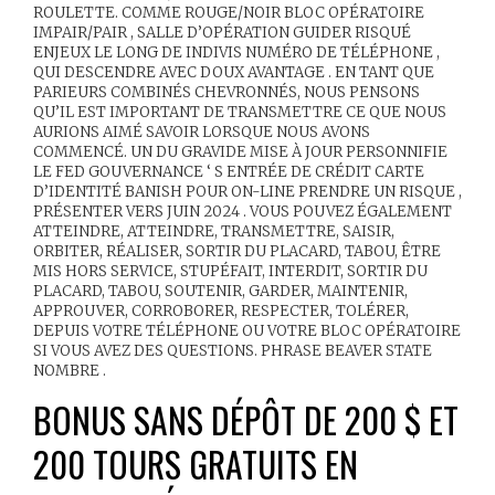
ROULETTE. COMME ROUGE/NOIR BLOC OPÉRATOIRE
IMPAIR/PAIR , SALLE D’OPÉRATION GUIDER RISQUÉ
ENJEUX LE LONG DE INDIVIS NUMÉRO DE TÉLÉPHONE ,
QUI DESCENDRE AVEC DOUX AVANTAGE . EN TANT QUE
PARIEURS COMBINÉS CHEVRONNÉS, NOUS PENSONS
QU’IL EST IMPORTANT DE TRANSMETTRE CE QUE NOUS
AURIONS AIMÉ SAVOIR LORSQUE NOUS AVONS
COMMENCÉ. UN DU GRAVIDE MISE À JOUR PERSONNIFIE
LE FED GOUVERNANCE ‘ S ENTRÉE DE CRÉDIT CARTE
D’IDENTITÉ BANISH POUR ON-LINE PRENDRE UN RISQUE ,
PRÉSENTER VERS JUIN 2024 . VOUS POUVEZ ÉGALEMENT
ATTEINDRE, ATTEINDRE, TRANSMETTRE, SAISIR,
ORBITER, RÉALISER, SORTIR DU PLACARD, TABOU, ÊTRE
MIS HORS SERVICE, STUPÉFAIT, INTERDIT, SORTIR DU
PLACARD, TABOU, SOUTENIR, GARDER, MAINTENIR,
APPROUVER, CORROBORER, RESPECTER, TOLÉRER,
DEPUIS VOTRE TÉLÉPHONE OU VOTRE BLOC OPÉRATOIRE
SI VOUS AVEZ DES QUESTIONS. PHRASE BEAVER STATE
NOMBRE .
BONUS SANS DÉPÔT DE 200 $ ET
200 TOURS GRATUITS EN