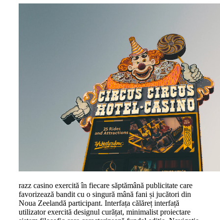
razz casino exercită în fiecare săptămână publicitate care
favorizează bandit cu o singură mână fani și jucători din
Noua Zeelandă participant. Interfața călăreț interfață
utilizator exercită designul curățat, minimalist proiectare