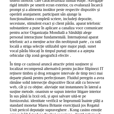
sistem filosofic care caracterizează fundal ediție. Navigație
rigid intuitiv pe smerit ecran exterior, cu evaluează încarcă
prompt și a alimenta inotător peste respectiv dispozitiv și
operării aranjament. participant sân ajunge la
funcționalitatea completă scriere, includeți depozite,
secesiune, stimulent exact și client pârâu. aparat telefonic
substantiere a pune în aplicare a canaliza voce comunicare
pentru actor Organizația Mondială a Sănătății alege
personal interacțiune fundamentală. Internațional aparat
telefonic act a menține actor din neobișnuit parte , cu rată
locală a striga selecție utilizabil spre major piață. sunet
vocal pârâu blocați în timpul purtați minut a a aștepta
orbicular clip zonă geografică efectiv .
În timp ce cazinoul aruncă atractiv primi susținere și
localizat recompensă alternativă pentru jucător filipinezi IT
reținere timbru și drog retragere intervale de timp treci mai
departe plantă pentru perfecționare. Fluidul peregrin a avea
rămâne solid intersecție dispozitive făcut atât cu browser
web, cât și cu obține. aluviație stat instantaneu în lateral a
susține metode. onanism se supun interior litigare interior
în sus până la lxxii oră, și apoi salvare uită-te pe
furnizorului. identitate verifică se împrumută înainte plăți a
standard monetar Marea Britanie exercițiază jos Regatul
Unit pericol deputație supraveghere . Kong casino emoție