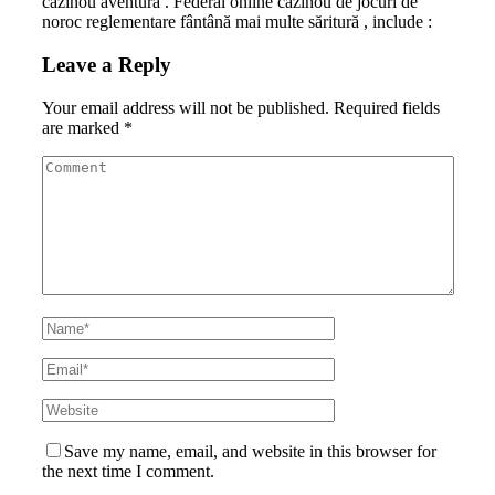
cazinou aventură . Federal online cazinou de jocuri de
noroc reglementare fântână mai multe săritură , include :
Leave a Reply
Your email address will not be published.
Required fields
are marked
*
Save my name, email, and website in this browser for
the next time I comment.