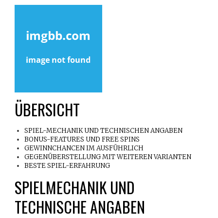
ÜBERSICHT
SPIEL-MECHANIK UND TECHNISCHEN ANGABEN
BONUS-FEATURES UND FREE SPINS
GEWINNCHANCEN IM AUSFÜHRLICH
GEGENÜBERSTELLUNG MIT WEITEREN VARIANTEN
BESTE SPIEL-ERFAHRUNG
SPIELMECHANIK UND
TECHNISCHE ANGABEN