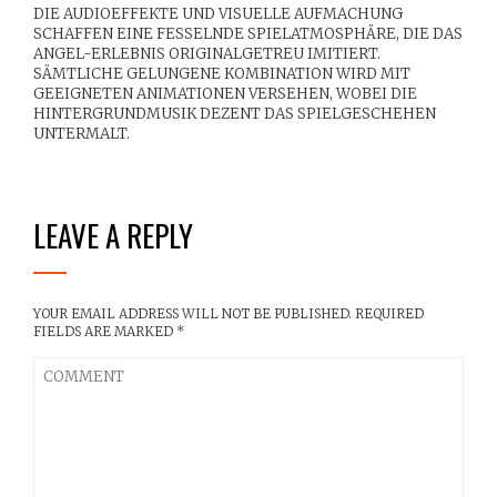
DIE AUDIOEFFEKTE UND VISUELLE AUFMACHUNG
SCHAFFEN EINE FESSELNDE SPIELATMOSPHÄRE, DIE DAS
ANGEL-ERLEBNIS ORIGINALGETREU IMITIERT.
SÄMTLICHE GELUNGENE KOMBINATION WIRD MIT
GEEIGNETEN ANIMATIONEN VERSEHEN, WOBEI DIE
HINTERGRUNDMUSIK DEZENT DAS SPIELGESCHEHEN
UNTERMALT.
LEAVE A REPLY
YOUR EMAIL ADDRESS WILL NOT BE PUBLISHED.
REQUIRED
FIELDS ARE MARKED
*