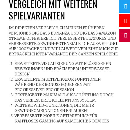
VERGLEICH MIT WEITEREN
SPIELVARIANTEN
IM DIREKTEN VERGLEICH ZU MEINEN FRÜHEREN
VERSIONEN BIG BASS BONANZA UND BIG BASS AMAZON
XTREME OFFERIERE ICH VERBESSERTE FEATURES UND
VERBESSERTE GEWINN-POTENZIALE. DIE AUSWEITUNG
AUF 1000FACHEN INDIVIDUALWERT VERLEIHT MICH ZUR
ERTRAGREICHSTEN VARIANTE DER GANZEN SPIELSERIE.
ERWEITERTE VISUALISIERUNG MIT FLÜSSIGEREN
BEWEGUNGEN UND PRÄZISEREM UNTERWASSER-
DESIGN
ERWEITERTE MULTIPLIKATOR FUNKTIONEN
WÄHREND DER BONUSSEQUENZEN MIT
PROGRESSIVER PROGRESSION
GESTEIGERTE MAXIMALE AUSSCHÜTTUNG DURCH
DAS VERBESSERTE KOLLEKTIONSSYSTEM
WEITERE WILD-FUNKTIONEN, DIE MEHR
GEWINNKOMBINATIONEN ERLAUBEN
VERBESSERTE MOBILE OPTIMIERUNG FÜR
NAHTLOSES GAMING AUF SÄMTLICHEN DEVICES