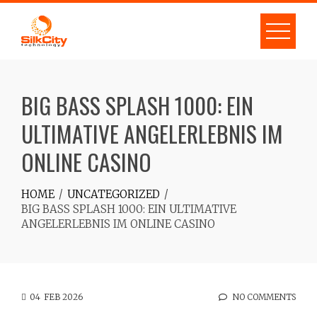
SKIP
TO
CONTENT
BIG BASS SPLASH 1000: EIN
ULTIMATIVE ANGELERLEBNIS IM
ONLINE CASINO
HOME
UNCATEGORIZED
BIG BASS SPLASH 1000: EIN ULTIMATIVE
ANGELERLEBNIS IM ONLINE CASINO
04
FEB 2026
NO COMMENTS