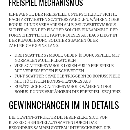
FREISPIEL MECHANISMUS
JENE MENGE DER FREISPIELE UNTERSCHEIDET SICH JE
NACH AKTIVIERTEN SCATTERSYMBOLEN. WÄHREND DER
BONUS-RUNDE VERHARREN ALLE GELDWERTSYMBOLE
SICHTBAR, BIS DER FISCHER SOLCHE EINSAMMELT. DER
FORTSCHRITTLICHE FAKTOR DIESES AUFBAUS LIEGT IN
DER KUMULIERUNG SOLCHER SUMMEN ÜBER
ZAHLREICHE SPINS LANG.
DREI SCATTER SYMBOLE GEBEN 10 BONUSSPIELE MIT
NORMALEN MULTIPLIKATOREN
VIER SCATTER-SYMBOLE LÖSEN AUS 15 FREISPIELE
MIT VERBESSERTEN FISCHWERTEN
FÜNF SCATTER-SYMBOLE TRIGGERN 20 BONUSSPIELE
MIT HÖCHSTEN BONUS-FEATURES AUS
ZUSÄTZLICHE SCATTER-SYMBOLE WÄHREND DER
BONUS-RUNDE VERLÄNGERN DIE FREISPIEL-SEQUENZ
GEWINNCHANCEN IM IN DETAILS
DIE GEWINN-STRUKTUR DIFFERENZIERT SICH VON
KLASSISCHEN SPIELAUTOMATEN DURCH DAS
BESONDERE SAMMELSYSTEM UNTERSCHEIDET. DIE