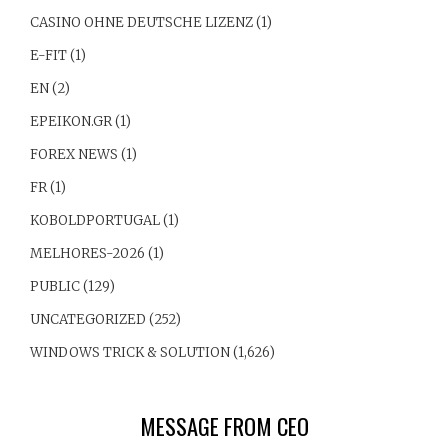
CASINO OHNE DEUTSCHE LIZENZ
(1)
E-FIT
(1)
EN
(2)
EPEIKON.GR
(1)
FOREX NEWS
(1)
FR
(1)
KOBOLDPORTUGAL
(1)
MELHORES-2026
(1)
PUBLIC
(129)
UNCATEGORIZED
(252)
WINDOWS TRICK & SOLUTION
(1,626)
MESSAGE FROM CEO