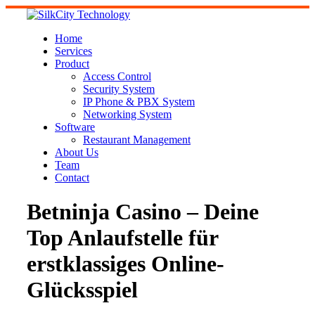
Skip
to
content
Home
Services
Product
Access Control
Security System
IP Phone & PBX System
Networking System
Software
Restaurant Management
About Us
Team
Contact
Betninja Casino – Deine
Top Anlaufstelle für
erstklassiges Online-
Glücksspiel