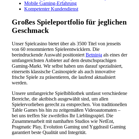
Mobile Gaming-Erfahrung
Kompetenter Kundendienst
Großes Spieleportfolio für jeglichen
Geschmack
Unser Spielcasino bietet über als 3500 Titel von jenseits
von 60 renommierten Spieleentwicklern. Die
beeindruckende Auswahl positioniert
Betninja
als eines der
umfangreichsten Anbieter auf dem deutschsprachigen
Gaming-Markt. Wir selbst haben uns darauf spezialisiert,
einerseits klassische Casinospiele als auch innovative
frische Spiele zu präsentieren, die laufend aktualisiert
werden.
Unsere umfangreiche Spielbibliothek umfasst verschiedene
Bereiche, die akribisch ausgewählt sind, um allen
Spielervorlieben gerecht zu entsprechen. Von traditionellen
Table Games bis hin zu zeitgemäßen Videoautomaten –
bei uns treffen Sie zweifellos Ihr Lieblingsspiel. Die
Zusammenarbeit mit namhaften Studios wie NetEnt,
Pragmatic Play, Evolution Gaming und Yggdrasil Gaming
garantiert beste Qualität und Integrität.