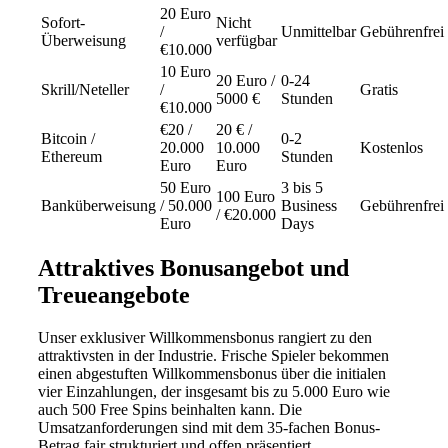
20 Euro
Sofort-
Nicht
/
Unmittelbar
Gebührenfrei
Überweisung
verfügbar
€10.000
10 Euro
20 Euro /
0-24
Skrill/Neteller
/
Gratis
5000 €
Stunden
€10.000
€20 /
20 € /
Bitcoin /
0-2
20.000
10.000
Kostenlos
Ethereum
Stunden
Euro
Euro
50 Euro
3 bis 5
100 Euro
Banküberweisung
/ 50.000
Business
Gebührenfrei
/ €20.000
Euro
Days
Attraktives Bonusangebot und
Treueangebote
Unser exklusiver Willkommensbonus rangiert zu den
attraktivsten in der Industrie. Frische Spieler bekommen
einen abgestuften Willkommensbonus über die initialen
vier Einzahlungen, der insgesamt bis zu 5.000 Euro wie
auch 500 Free Spins beinhalten kann. Die
Umsatzanforderungen sind mit dem 35-fachen Bonus-
Betrag fair strukturiert und offen präsentiert.