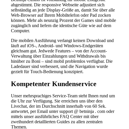
abgestimmt. Die responsive Webseite adjustiert sich
selbständig an jede Display-Größe an, damit Sie über alle
Web-Browser auf Ihrem Mobiltelefon oder Pad zocken
können. Mehr als neunzig Prozent der Games sind mobile
zugänglich und liefern die identische Güte wie auf dem
Computer.
Die mobilen Ausführung verlangt keinen Download und
läuft auf iOS-, Android- und Windows-Endgeräten
gleichsam gut. Jedwede Features – von der Account-
Verwaltung über Einzahlungen und Withdrawals bis
hinüber zu Boni – sind mobil problemlos verfügbar. Die
Ladedauer sind verbessert, und die Navigation wurde
gezielt für Touch-Bedienung konzipiert.
Kompetenter Kundenservice
Unser mehrsprachiges Service-Team steht Ihnen rund um
die Uhr zur Verfügung. Sie erreichen uns über den
Livechat, der im Durchschnitt innerhalb von 60 Sek.
antwortet, per Email unter support @ betninja . com oder
mittels unser ausführliches FAQ Center mit über
zweihundert detaillierten Guides zu allen zentralen
Themen.