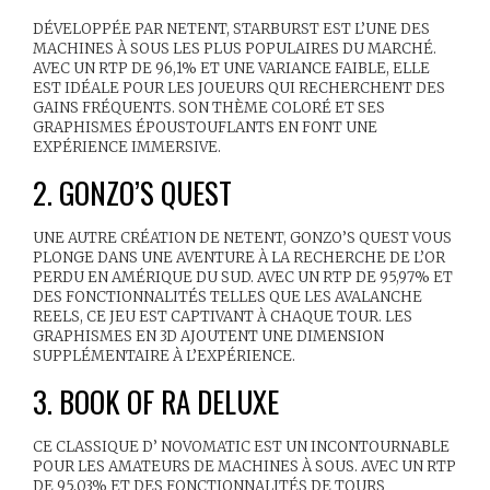
DÉVELOPPÉE PAR NETENT, STARBURST EST L’UNE DES
MACHINES À SOUS LES PLUS POPULAIRES DU MARCHÉ.
AVEC UN RTP DE 96,1% ET UNE VARIANCE FAIBLE, ELLE
EST IDÉALE POUR LES JOUEURS QUI RECHERCHENT DES
GAINS FRÉQUENTS. SON THÈME COLORÉ ET SES
GRAPHISMES ÉPOUSTOUFLANTS EN FONT UNE
EXPÉRIENCE IMMERSIVE.
2. GONZO’S QUEST
UNE AUTRE CRÉATION DE NETENT, GONZO’S QUEST VOUS
PLONGE DANS UNE AVENTURE À LA RECHERCHE DE L’OR
PERDU EN AMÉRIQUE DU SUD. AVEC UN RTP DE 95,97% ET
DES FONCTIONNALITÉS TELLES QUE LES AVALANCHE
REELS, CE JEU EST CAPTIVANT À CHAQUE TOUR. LES
GRAPHISMES EN 3D AJOUTENT UNE DIMENSION
SUPPLÉMENTAIRE À L’EXPÉRIENCE.
3. BOOK OF RA DELUXE
CE CLASSIQUE D’ NOVOMATIC EST UN INCONTOURNABLE
POUR LES AMATEURS DE MACHINES À SOUS. AVEC UN RTP
DE 95,03% ET DES FONCTIONNALITÉS DE TOURS