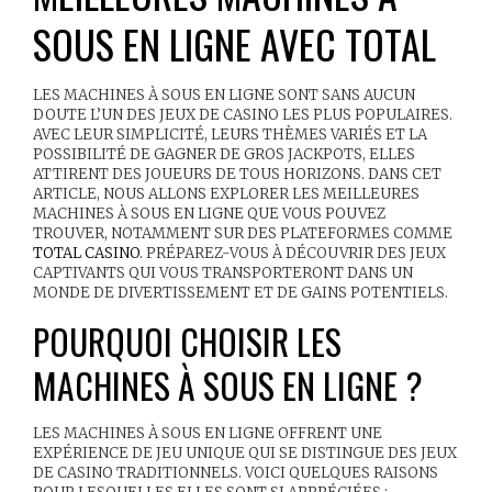
SOUS EN LIGNE AVEC TOTAL
LES MACHINES À SOUS EN LIGNE SONT SANS AUCUN
DOUTE L’UN DES JEUX DE CASINO LES PLUS POPULAIRES.
AVEC LEUR SIMPLICITÉ, LEURS THÈMES VARIÉS ET LA
POSSIBILITÉ DE GAGNER DE GROS JACKPOTS, ELLES
ATTIRENT DES JOUEURS DE TOUS HORIZONS. DANS CET
ARTICLE, NOUS ALLONS EXPLORER LES MEILLEURES
MACHINES À SOUS EN LIGNE QUE VOUS POUVEZ
TROUVER, NOTAMMENT SUR DES PLATEFORMES COMME
TOTAL CASINO
. PRÉPAREZ-VOUS À DÉCOUVRIR DES JEUX
CAPTIVANTS QUI VOUS TRANSPORTERONT DANS UN
MONDE DE DIVERTISSEMENT ET DE GAINS POTENTIELS.
POURQUOI CHOISIR LES
MACHINES À SOUS EN LIGNE ?
LES MACHINES À SOUS EN LIGNE OFFRENT UNE
EXPÉRIENCE DE JEU UNIQUE QUI SE DISTINGUE DES JEUX
DE CASINO TRADITIONNELS. VOICI QUELQUES RAISONS