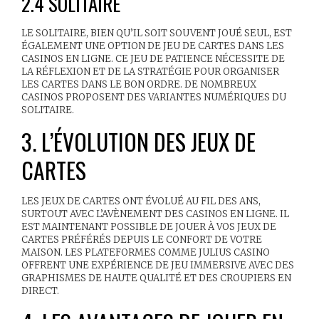
2.4 SOLITAIRE
LE SOLITAIRE, BIEN QU’IL SOIT SOUVENT JOUÉ SEUL, EST
ÉGALEMENT UNE OPTION DE JEU DE CARTES DANS LES
CASINOS EN LIGNE. CE JEU DE PATIENCE NÉCESSITE DE
LA RÉFLEXION ET DE LA STRATÉGIE POUR ORGANISER
LES CARTES DANS LE BON ORDRE. DE NOMBREUX
CASINOS PROPOSENT DES VARIANTES NUMÉRIQUES DU
SOLITAIRE.
3. L’ÉVOLUTION DES JEUX DE
CARTES
LES JEUX DE CARTES ONT ÉVOLUÉ AU FIL DES ANS,
SURTOUT AVEC L’AVÈNEMENT DES CASINOS EN LIGNE. IL
EST MAINTENANT POSSIBLE DE JOUER À VOS JEUX DE
CARTES PRÉFÉRÉS DEPUIS LE CONFORT DE VOTRE
MAISON. LES PLATEFORMES COMME JULIUS CASINO
OFFRENT UNE EXPÉRIENCE DE JEU IMMERSIVE AVEC DES
GRAPHISMES DE HAUTE QUALITÉ ET DES CROUPIERS EN
DIRECT.