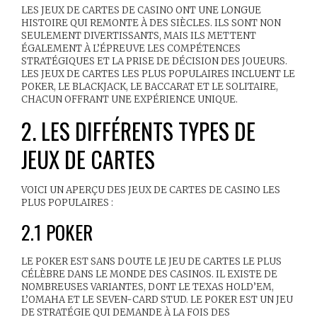
LES JEUX DE CARTES DE CASINO ONT UNE LONGUE
HISTOIRE QUI REMONTE À DES SIÈCLES. ILS SONT NON
SEULEMENT DIVERTISSANTS, MAIS ILS METTENT
ÉGALEMENT À L’ÉPREUVE LES COMPÉTENCES
STRATÉGIQUES ET LA PRISE DE DÉCISION DES JOUEURS.
LES JEUX DE CARTES LES PLUS POPULAIRES INCLUENT LE
POKER, LE BLACKJACK, LE BACCARAT ET LE SOLITAIRE,
CHACUN OFFRANT UNE EXPÉRIENCE UNIQUE.
2. LES DIFFÉRENTS TYPES DE
JEUX DE CARTES
VOICI UN APERÇU DES JEUX DE CARTES DE CASINO LES
PLUS POPULAIRES :
2.1 POKER
LE POKER EST SANS DOUTE LE JEU DE CARTES LE PLUS
CÉLÈBRE DANS LE MONDE DES CASINOS. IL EXISTE DE
NOMBREUSES VARIANTES, DONT LE TEXAS HOLD’EM,
L’OMAHA ET LE SEVEN-CARD STUD. LE POKER EST UN JEU
DE STRATÉGIE QUI DEMANDE À LA FOIS DES