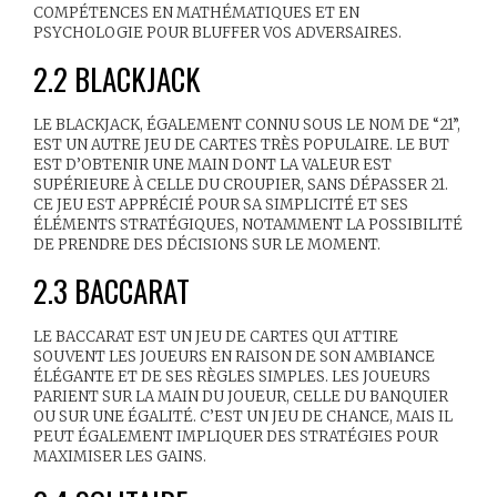
COMPÉTENCES EN MATHÉMATIQUES ET EN
PSYCHOLOGIE POUR BLUFFER VOS ADVERSAIRES.
2.2 BLACKJACK
LE BLACKJACK, ÉGALEMENT CONNU SOUS LE NOM DE “21”,
EST UN AUTRE JEU DE CARTES TRÈS POPULAIRE. LE BUT
EST D’OBTENIR UNE MAIN DONT LA VALEUR EST
SUPÉRIEURE À CELLE DU CROUPIER, SANS DÉPASSER 21.
CE JEU EST APPRÉCIÉ POUR SA SIMPLICITÉ ET SES
ÉLÉMENTS STRATÉGIQUES, NOTAMMENT LA POSSIBILITÉ
DE PRENDRE DES DÉCISIONS SUR LE MOMENT.
2.3 BACCARAT
LE BACCARAT EST UN JEU DE CARTES QUI ATTIRE
SOUVENT LES JOUEURS EN RAISON DE SON AMBIANCE
ÉLÉGANTE ET DE SES RÈGLES SIMPLES. LES JOUEURS
PARIENT SUR LA MAIN DU JOUEUR, CELLE DU BANQUIER
OU SUR UNE ÉGALITÉ. C’EST UN JEU DE CHANCE, MAIS IL
PEUT ÉGALEMENT IMPLIQUER DES STRATÉGIES POUR
MAXIMISER LES GAINS.