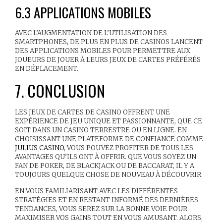
6.3 APPLICATIONS MOBILES
AVEC L’AUGMENTATION DE L’UTILISATION DES
SMARTPHONES, DE PLUS EN PLUS DE CASINOS LANCENT
DES APPLICATIONS MOBILES POUR PERMETTRE AUX
JOUEURS DE JOUER À LEURS JEUX DE CARTES PRÉFÉRÉS
EN DÉPLACEMENT.
7. CONCLUSION
LES JEUX DE CARTES DE CASINO OFFRENT UNE
EXPÉRIENCE DE JEU UNIQUE ET PASSIONNANTE, QUE CE
SOIT DANS UN CASINO TERRESTRE OU EN LIGNE. EN
CHOISISSANT UNE PLATEFORME DE CONFIANCE COMME
JULIUS CASINO
, VOUS POUVEZ PROFITER DE TOUS LES
AVANTAGES QU’ILS ONT À OFFRIR. QUE VOUS SOYEZ UN
FAN DE POKER, DE BLACKJACK OU DE BACCARAT, IL Y A
TOUJOURS QUELQUE CHOSE DE NOUVEAU À DÉCOUVRIR.
EN VOUS FAMILIARISANT AVEC LES DIFFÉRENTES
STRATÉGIES ET EN RESTANT INFORMÉ DES DERNIÈRES
TENDANCES, VOUS SEREZ SUR LA BONNE VOIE POUR
MAXIMISER VOS GAINS TOUT EN VOUS AMUSANT. ALORS,