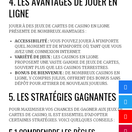
4. LES AVANTAGES DE JOUER EN
LIGNE
JOUER À DES JEUX DE CARTES DE CASINO EN LIGNE
PRÉSENTE DE NOMBREUX AVANTAGES :
ACCESSIBILITÉ :
VOUS POUVEZ JOUER À N’IMPORTE
QUEL MOMENT ET DE N’IMPORTE OÙ, TANT QUE VOUS
AVEZ UNE CONNEXION INTERNET.
VARIÉTÉ DE JEUX :
LES CASINOS EN LIGNE
PROPOSENT UNE VASTE GAMME DE JEUX DE CARTES,
SOUVENT PLUS QUE LES CASINOS TERRESTRES.
BONUS DE BIENVENUE :
DE NOMBREUX CASINOS EN
LIGNE, Y COMPRIS JULIUS, OFFRENT DES BONUS SANS
DÉPÔT POUR ATTIRER DE NOUVEAUX JOUEURS.
5. LES STRATÉGIES GAGNANTES
POUR MAXIMISER VOS CHANCES DE GAGNER AUX JEUX DE
CARTES DE CASINO, IL EST ESSENTIEL D’ADOPTER
CERTAINES STRATÉGIES. VOICI QUELQUES CONSEILS :