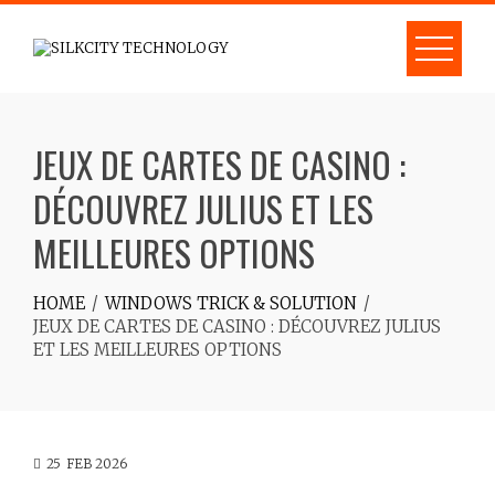
SKIP
TO
CONTENT
JEUX DE CARTES DE CASINO :
DÉCOUVREZ JULIUS ET LES
MEILLEURES OPTIONS
HOME
WINDOWS TRICK & SOLUTION
JEUX DE CARTES DE CASINO : DÉCOUVREZ JULIUS
ET LES MEILLEURES OPTIONS
25
FEB 2026