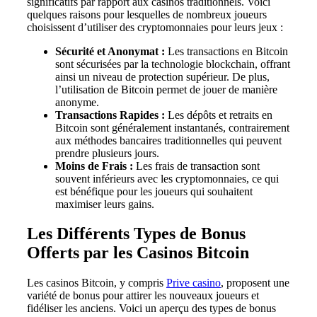
significatifs par rapport aux casinos traditionnels. Voici
quelques raisons pour lesquelles de nombreux joueurs
choisissent d’utiliser des cryptomonnaies pour leurs jeux :
Sécurité et Anonymat :
Les transactions en Bitcoin
sont sécurisées par la technologie blockchain, offrant
ainsi un niveau de protection supérieur. De plus,
l’utilisation de Bitcoin permet de jouer de manière
anonyme.
Transactions Rapides :
Les dépôts et retraits en
Bitcoin sont généralement instantanés, contrairement
aux méthodes bancaires traditionnelles qui peuvent
prendre plusieurs jours.
Moins de Frais :
Les frais de transaction sont
souvent inférieurs avec les cryptomonnaies, ce qui
est bénéfique pour les joueurs qui souhaitent
maximiser leurs gains.
Les Différents Types de Bonus
Offerts par les Casinos Bitcoin
Les casinos Bitcoin, y compris
Prive casino
, proposent une
variété de bonus pour attirer les nouveaux joueurs et
fidéliser les anciens. Voici un aperçu des types de bonus