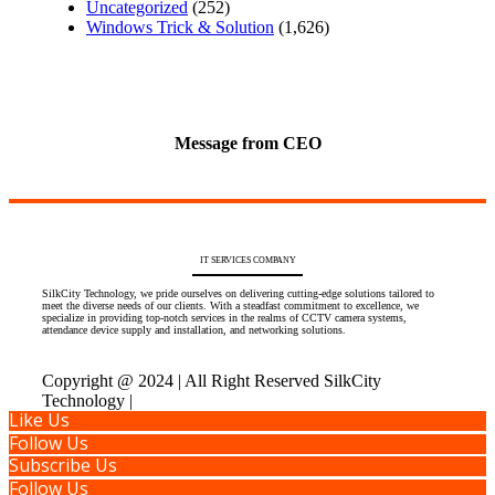
Uncategorized
(252)
Windows Trick & Solution
(1,626)
Message from CEO
IT SERVICES COMPANY
SilkCity Technology, we pride ourselves on delivering cutting-edge solutions tailored to
meet the diverse needs of our clients. With a steadfast commitment to excellence, we
specialize in providing top-notch services in the realms of CCTV camera systems,
attendance device supply and installation, and networking solutions.
Copyright @ 2024 | All Right Reserved SilkCity
Technology
|
Like Us
Follow Us
Subscribe Us
Follow Us